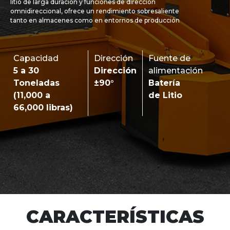
litio de larga duración y funciones de dirección
omnidireccional, ofrece un rendimiento sobresaliente
tanto en almacenes como en entornos de producción
Capacidad
Dirección
Fuente de
5 a 30
Dirección
alimentación
Toneladas
±90°
Batería
(11,000 a
de Litio
66,000 libras)
CARACTERÍSTICAS