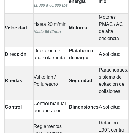
energía
litio
11.000 a 66.000 lbs
Motores
Hasta 20 m/min
PMAC / AC
Velocidad
Motores
de alta
Hasta 66 ft/min
eficiencia
Dirección de
Plataforma
Dirección
A solicitud
una sola rueda
de carga
Parachoques,
Vulkollan /
sistema de
Ruedas
Seguridad
Poliuretano
evitación de
colisiones
Control manual
Control
Dimensiones
A solicitud
por operador
Rotación
Reglamentos
±90°, centro