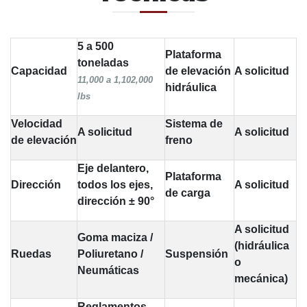
5 a 500
Plataforma
toneladas
Capacidad
de elevación
A solicitud
11,000 a 1,102,000
hidráulica
lbs
Velocidad
Sistema de
A solicitud
A solicitud
de elevación
freno
Eje delantero,
Plataforma
Dirección
todos los ejes,
A solicitud
de carga
dirección ± 90°
A solicitud
Goma maciza /
(hidráulica
Ruedas
Poliuretano /
Suspensión
o
Neumáticas
mecánica)
Reglamentos