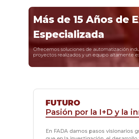
Más de 15 Años de E
Especializada
Ofrecemos soluciones de automatización indu
proyectos realizados y un equipo altamente ex
FUTURO
Pasión por la I+D y la 
En FADA damos pasos visionarios gr
que en la investigación, el desarrollo