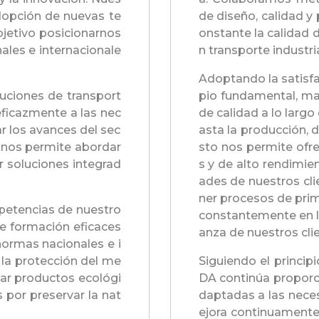
dopción de nuevas te
de diseño, calidad y
bjetivo posicionarnos
onstante la calidad 
ales e internacionale
n transporte industria
Adoptando la satisfa
luciones de transport
pio fundamental, m
ficazmente a las nec
de calidad a lo largo
ar los avances del sec
asta la producción, 
n nos permite abordar
sto nos permite ofre
r soluciones integrad
s y de alto rendimie
ades de nuestros cli
ner procesos de pri
mpetencias de nuestro
constantemente en la
 formación eficaces
anza de nuestros cli
ormas nacionales e i
 la protección del me
Siguiendo el principi
lar productos ecológi
DA continúa proporc
 por preservar la nat
daptadas a las nece
ejora continuamente 