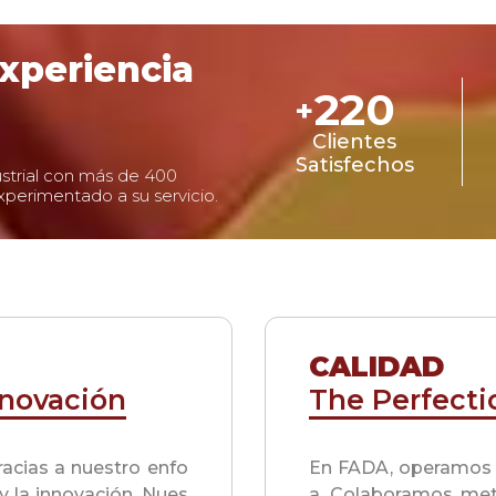
xperiencia
220
+
Clientes
Satisfechos
strial con más de 400
perimentado a su servicio.
CALIDAD
innovación
The Perfecti
acias a nuestro enfo
En FADA, operamos 
 y la innovación. Nues
a. Colaboramos met